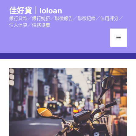
跳
佳好貸｜loloan
至
主
銀行貸款／銀行婉拒／聯徵報告／聯徵紀錄／信用評分／
個人信貸／債務協商
要
內
選
容
單