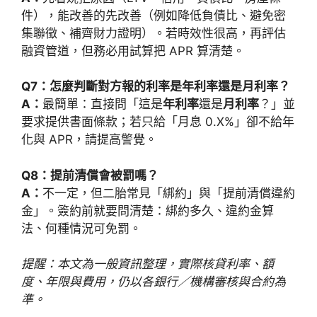
件），能改善的先改善（例如降低負債比、避免密
集聯徵、補齊財力證明）。若時效性很高，再評估
融資管道，但務必用試算把 APR 算清楚。
Q7：怎麼判斷對方報的利率是年利率還是月利率？
A：
最簡單：直接問「這是
年利率
還是
月利率
？」並
要求提供書面條款；若只給「月息 0.X%」卻不給年
化與 APR，請提高警覺。
Q8：提前清償會被罰嗎？
A：
不一定，但二胎常見「綁約」與「提前清償違約
金」。簽約前就要問清楚：綁約多久、違約金算
法、何種情況可免罰。
提醒：本文為一般資訊整理，實際核貸利率、額
度、年限與費用，仍以各銀行／機構審核與合約為
準。