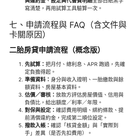
與違約金
、
設定與代書費明細
全部白紙黑字
寫清楚，再用試算工具驗算一次。
七、申請流程與 FAQ（含文件與
卡關原因）
二胎房貸申請流程（概念版）
先試算：
把月付、總利息、APR 跑過，先確
定負擔得起。
準備資料：
身分與收入證明、一胎繳款與餘
額資料、房屋基本資料。
估價／審核：
放款方評估房屋價值、信用與
負債比，給出額度／利率／年限。
對保與設定：
確認費用明細、綁約條款、提
前清償違約金，完成第二順位設定。
撥款入帳：
確認「核貸金額」與「實際到
手」差異（是否先扣費用）。