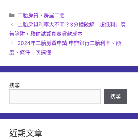
分
二胎房貸
、
房屋二胎
類
二胎房貸利率大不同？3分鐘破解「超低利」廣
告陷阱，教你試算真實貸款成本
2024年二胎房貸申請 申辦銀行二胎利率、額
度、條件一次搞懂
搜尋
搜尋
近期文章