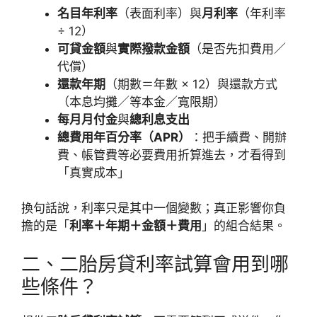
名目年利率
（表面利率）與
月利率
（年利率
÷ 12）
可貸金額
與
實際撥款金額
（是否先扣費用／
代償）
還款年期
（期數＝年數 × 12）與還款方式
（本息均攤／等本金／寬限期）
每月月付金
與
總利息支出
總費用年百分率（APR）
：把手續費、開辦
費、帳管費等必要費用折算進去，才看得到
「真實成本」
換句話說，利率只是其中一個變數；真正影響你負
擔的是「
利率＋年期＋金額＋費用
」的組合結果。
二、二胎房貸利率試算會用到哪
些條件？