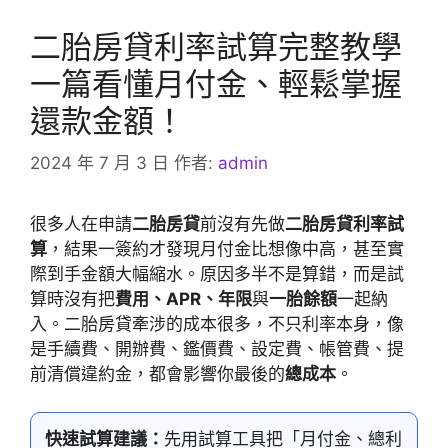
二胎房貸利率試算完整教學
一篇看懂月付金、輕鬆掌握
還款金額！
2024 年 7 月 3 日
作者:
admin
很多人在申請
二胎房貸
前沒有先做
二胎房貸利率試
算
，結果一簽約才發現月付金比想像中高，甚至實
際到手金額大幅縮水。原因多半不是算錯，而是試
算時沒有把
費用、APR、年限
與
一胎餘額
一起納
入。二胎房貸牽涉的成本很多，不只利率本身，像
是手續費、開辦費、鑑價費、設定費、帳管費、提
前清償違約金，都會影響你最後的
總成本
。
快速試算建議：
先用試算工具把「月付金、總利