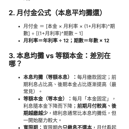
2. 月付金公式（本息平均攤還）
月付金 ＝ [本金 × 月利率 × (1+月利率)^期
數] ÷ [(1+月利率)^期數 – 1]
月利率＝年利率 ÷ 12；期數＝年數 × 12
3. 本息均攤 vs 等額本金：差別在
哪？
本息均攤（等額本息）：
每月繳款固定；前
期利息占比高、後期本金占比逐漸提高（最
常見）。
等額本金（等本金）：
每月「本金固定」，
利息隨本金下降而下降；
前期月付較高、後
期越繳越少
，總利息通常比本息均攤低，但
一開始壓力較大。
寬限期：
寬限期內
只繳息不還本
，月付看起