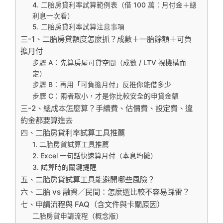
4. 二胎房貸利率試算範例表（借 100 萬：月付金＋總
利息一次看）
5. 二胎房貸利率試算注意事項
三-1、二胎房貸額度怎麼抓？成數＋一胎餘額＋可負
擔月付
步驟 A：先算房屋可貸空間（成數 / LTV 視機構而
定）
步驟 B：再用「可負擔月付」反推你能借多少
步驟 C：兩者取小，才是你比較安全的申貸金額
三-2、總成本怎麼算？手續費、估價費、設定費、違
約金都要算進去
四、二胎房貸利率試算工具推薦
1. 二胎房貸試算工具推薦
2. Excel 一句話快速算月付（本息均攤）
3. 試算時的關鍵提醒
五、二胎房貸試算工具能避開哪些風險？
六、二胎 vs 融資／民間：怎麼選比較不容易踩雷？
七、申請流程與 FAQ（含文件與卡關原因）
二胎房貸申請流程（概念版）