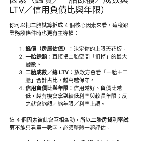
LTV／信用負債比與年限）
你可以把二胎試算拆成 4 個核心因素來看，這樣跟
業務談條件時也更有主導權：
鑑價（房屋估值）
：決定你的上限天花板。
一胎餘額
：直接把二胎空間「扣掉」的最大
變數。
二胎成數／總 LTV
：放款方會看「一胎＋二
胎」合計占比，越高越保守。
信用負債比與年限
：信用越好、負債比越
低，越有機會拿到較低利率與較長年限；反
之就會縮額／縮年限／利率上調。
這 4 個因素彼此會互相牽動，所以
二胎房貸利率試
算
不能只看單一數字，必須整體一起評估。