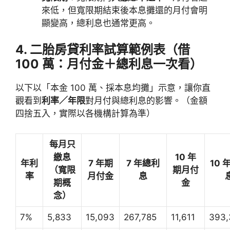
來低，但寬限期結束後本息攤還的月付會明
顯變高，總利息也通常更高。
4. 二胎房貸利率試算範例表（借
100 萬：月付金＋總利息一次看）
以下以「本金 100 萬、採本息均攤」示意，讓你直
觀看到
利率／年限
對月付與總利息的影響。（金額
四捨五入，實際以各機構計算為準）
每月只
繳息
10 年
年利
7 年期
7 年總利
10 
（寬限
期月付
率
月付金
息
期概
金
念）
7%
5,833
15,093
267,785
11,611
393,