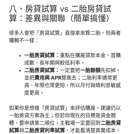
八、房貸試算 vs 二胎房貸試
算：差異與關聯（簡單搞懂）
很多人會把「房貸試算」直接拿來算二胎，但兩者
邏輯不一樣：
一胎房貸試算：
重點在購屋貸款本金、首購
成數、長年期與較低利率。
二胎房貸試算：
一定要把
一胎餘額
先扣掉，
並把
費用與 APR
算進去；二胎利率通常更
高、年限也常更短，所以月付與總利息敏感
度更高。
如果你是想做「房貸試算」來評估購屋，建議仍以
一胎房貸方案為主；但若你現在的目標是資金週
轉、要申請第二順位，主戰場一定要回到
二胎房貸
試算
與
二胎房貸利率試算
，才能看清楚真實成本。