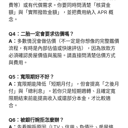
費等）或有代償需求。你要同時問清楚「核貸金
額」與「實際撥款金額」，並把費用納入 APR 概
念。
Q4：二胎一定會要求估價嗎？
A：
多數情況會做估價（不一定是你想像的完整鑑價
流程，有時是內部估值或快速評估），因為放款方
必須確認房屋價值與風險。請直接問清楚估價方式
與費用。
Q5：寬限期好不好？
A：
寬限期能降低「短期月付」，但會提高「之後月
付」與「總利息」。若你只是短期週轉、且確定寬
限期結束前能提高收入或還部分本金，才比較適
合。
Q6：被銀行婉拒怎麼辦？
A：
先看婉拒原因（LTV、信用、負債比、房屋條