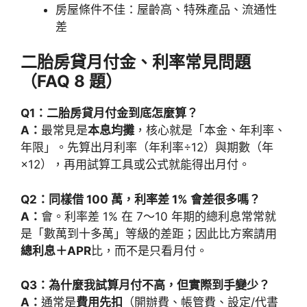
房屋條件不佳：屋齡高、特殊產品、流通性
差
二胎房貸月付金、利率常見問題
（FAQ 8 題）
Q1：二胎房貸月付金到底怎麼算？
A：
最常見是
本息均攤
，核心就是「本金、年利率、
年限」。先算出月利率（年利率÷12）與期數（年
×12），再用試算工具或公式就能得出月付。
Q2：同樣借 100 萬，利率差 1% 會差很多嗎？
A：
會。利率差 1% 在 7～10 年期的總利息常常就
是「數萬到十多萬」等級的差距；因此比方案請用
總利息＋APR
比，而不是只看月付。
Q3：為什麼我試算月付不高，但實際到手變少？
A：
通常是
費用先扣
（開辦費、帳管費、設定/代書