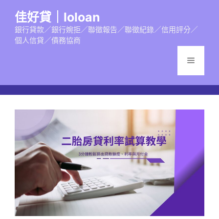
跳
佳好貸｜loloan
至
主
銀行貸款／銀行婉拒／聯徵報告／聯徵紀錄／信用評分／
個人信貸／債務協商
要
內
選
容
單