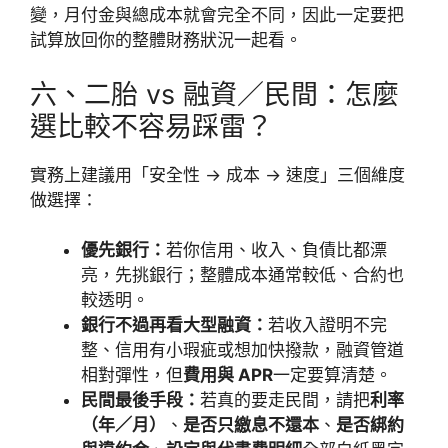
變，月付金與總成本就會完全不同，因此一定要把
試算放回你的整體財務狀況一起看。
六、二胎 vs 融資／民間：怎麼
選比較不容易踩雷？
實務上建議用「安全性 → 成本 → 速度」三個維度
做選擇：
優先銀行：
若你信用、收入、負債比都漂
亮，先挑銀行；整體成本通常較低、合約也
較透明。
銀行不過再看大型融資：
若收入證明不完
整、信用有小瑕疵或想加快撥款，融資管道
相對彈性，但
費用與 APR
一定要算清楚。
民間最後手段：
若真的要走民間，請把
利率
（年／月）
、
是否只繳息不還本
、
是否綁約