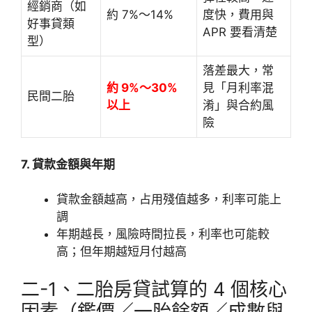
經銷商（如
約 7%～14%
度快，費用與
好事貸類
APR 要看清楚
型）
落差最大，常
約 9%～30%
見「月利率混
民間二胎
以上
淆」與合約風
險
7. 貸款金額與年期
貸款金額越高，占用殘值越多，利率可能上
調
年期越長，風險時間拉長，利率也可能較
高；但年期越短月付越高
二-1、二胎房貸試算的 4 個核心
因素（鑑價／一胎餘額／成數與