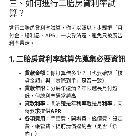
三、如何進行二胎房貸利率試
算？
進行二胎房貸利率試算，你可以照以下步驟把「月
付金、總利息、APR」一次算清楚，避免只被廣告
利率帶走。
1. 二胎房貸利率試算先蒐集必要資訊
貸款金額：
你打算借多少？（也要確認「核
貸金額」與「實際到手」是否一致）
貸款年限：
分幾年還清？年限越長月付越
低，但總利息通常越高
貸款利率：
問清楚是
年利率
還是
月利率
；同
時要求提供
APR
各項費用：
手續費、開辦費、鑑價費、設定
費、帳管費、提前清償違約金（是否「綁
約」）