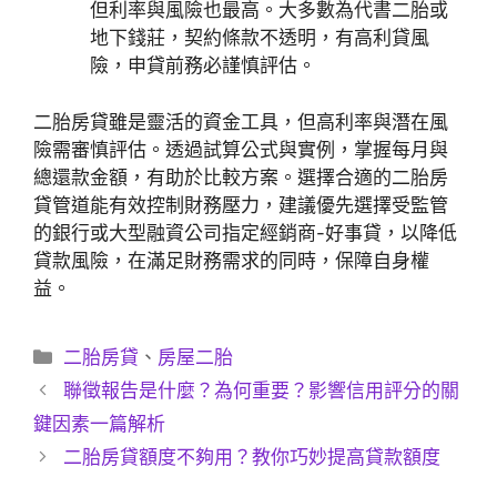
但利率與風險也最高。大多數為代書二胎或
地下錢莊，契約條款不透明，有高利貸風
險，申貸前務必謹慎評估。
二胎房貸雖是靈活的資金工具，但高利率與潛在風
險需審慎評估。透過試算公式與實例，掌握每月與
總還款金額，有助於比較方案。選擇合適的二胎房
貸管道能有效控制財務壓力，建議優先選擇受監管
的銀行或大型融資公司指定經銷商-好事貸，以降低
貸款風險，在滿足財務需求的同時，保障自身權
益。
分
二胎房貸
、
房屋二胎
類
聯徵報告是什麼？為何重要？影響信用評分的關
鍵因素一篇解析
二胎房貸額度不夠用？教你巧妙提高貸款額度