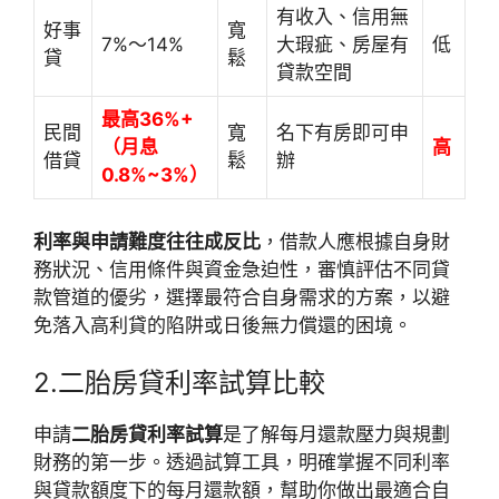
有收入、信用無
好事
寬
7%～14%
大瑕疵、房屋有
低
貸
鬆
貸款空間
最高36%+
民間
寬
名下有房即可申
（月息
高
借貸
鬆
辦
0.8%~3%）
利率與申請難度往往成反比
，借款人應根據自身財
務狀況、信用條件與資金急迫性，審慎評估不同貸
款管道的優劣，選擇最符合自身需求的方案，以避
免落入高利貸的陷阱或日後無力償還的困境。
2.二胎房貸利率試算比較
申請
二胎房貸利率試算
是了解每月還款壓力與規劃
財務的第一步。透過試算工具，明確掌握不同利率
與貸款額度下的每月還款額，幫助你做出最適合自