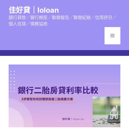
跳
佳好貸｜loloan
至
主
銀行貸款／銀行婉拒／聯徵報告／聯徵紀錄／信用評分／
個人信貸／債務協商
要
內
選
容
單