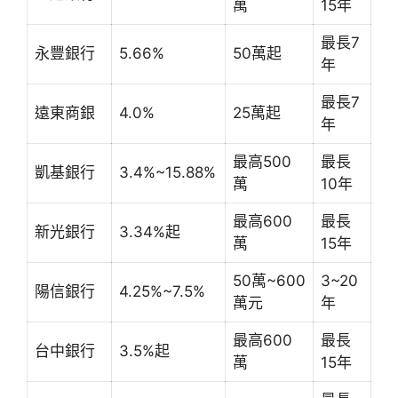
萬
15年
最長7
永豐銀行
5.66%
50萬起
年
最長7
遠東商銀
4.0%
25萬起
年
最高500
最長
凱基銀行
3.4%~15.88%
萬
10年
最高600
最長
新光銀行
3.34%起
萬
15年
50萬~600
3~20
陽信銀行
4.25%~7.5%
萬元
年
最高600
最長
台中銀行
3.5%起
萬
15年