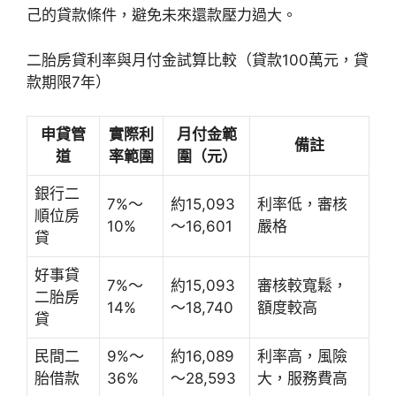
己的貸款條件，避免未來還款壓力過大。
二胎房貸利率與月付金試算比較（貸款100萬元，貸
款期限7年）
申貸管
實際利
月付金範
備註
道
率範圍
圍（元）
銀行二
7%～
約15,093
利率低，審核
順位房
10%
～16,601
嚴格
貸
好事貸
7%～
約15,093
審核較寬鬆，
二胎房
14%
～18,740
額度較高
貸
民間二
9%～
約16,089
利率高，風險
胎借款
36%
～28,593
大，服務費高