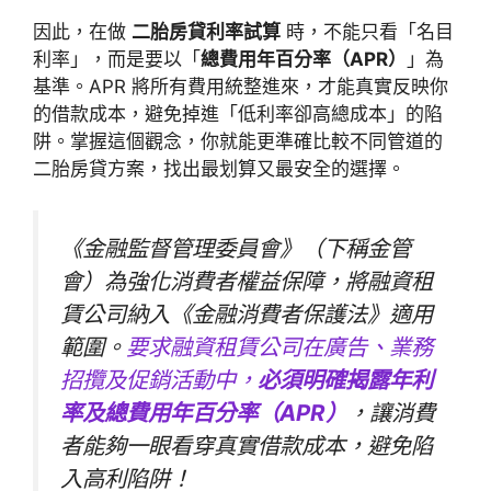
因此，在做
二胎房貸利率試算
時，不能只看「名目
利率」，而是要以「
總費用年百分率（APR）
」為
基準。APR 將所有費用統整進來，才能真實反映你
的借款成本，避免掉進「低利率卻高總成本」的陷
阱。掌握這個觀念，你就能更準確比較不同管道的
二胎房貸方案，找出最划算又最安全的選擇。
《金融監督管理委員會》（下稱金管
會）為強化消費者權益保障，將融資租
賃公司納入《金融消費者保護法》適用
範圍。
要求融資租賃公司在廣告、業務
招攬及促銷活動中，
必須明確揭露年利
率及總費用年百分率（APR）
，讓消費
者能夠一眼看穿真實借款成本，避免陷
入高利陷阱！