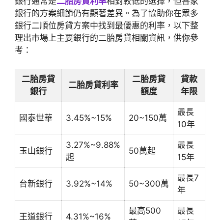
銀行通常是
二胎房貸利率
相對較低的選擇，但各家
銀行的方案細節仍有顯著差異。為了協助你在眾多
銀行二順位房貸方案中找到最優惠的利率，以下整
理出市場上主要銀行的二胎房貸相關資訊，供你參
考：
二胎房貸
二胎房貸
貸款
二胎房貸利率
銀行
額度
年限
最長
國泰世華
3.45%~15%
20~150萬
10年
3.27%~9.88%
最長
玉山銀行
50萬起
起
15年
最長7
台新銀行
3.92%~14%
50~300萬
年
最高500
最長
王道銀行
4.31%~16%