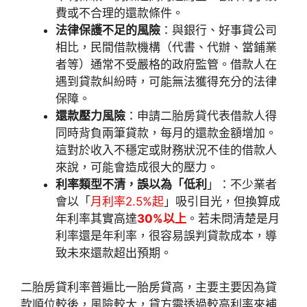
費或不合理的還款條件。
法律保護不足的風險
：與銀行、好事貸公司
相比，民間借款機構（代書、代辦、當鋪業
者等）通常不受嚴格的政府監管。借款人在
遇到貸款糾紛時，可能無法獲得充分的法律
保障。
還款壓力風險
：申請二胎房貸代表借款人得
同時背負兩筆貸款，每月的還款金額增加。
這對於收入不穩定或財務狀況不佳的借款人
來說，可能會造成很大的壓力。
利率類型不清，誤以為「低利
」：不少業者
會以「
月利率2.5%起
」吸引目光，但換算成
年利率其實高達
30%以上
。若未問清楚是月
利率還是年利率，很容易誤判貸款成本，導
致未來還款超出預期。
二胎房貸利率普遍比一胎房貸高，主要主要因為貸
款順位較後，風險較大，貸方需透過較高利率來補