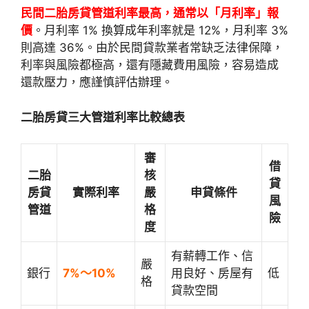
民間二胎房貸管道利率最高，通常以「月利率」報
價
。月利率 1% 換算成年利率就是 12%，月利率 3%
則高達 36%。由於民間貸款業者常缺乏法律保障，
利率與風險都極高，還有隱藏費用風險，容易造成
還款壓力，應謹慎評估辦理。
二胎房貸三大管道利率比較總表
審
借
二胎
核
貸
房貸
實際利率
嚴
申貸條件
風
管道
格
險
度
有薪轉工作、信
嚴
銀行
7%～10%
用良好、房屋有
低
格
貸款空間