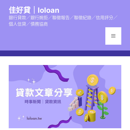
跳
佳好貸｜loloan
至
主
銀行貸款／銀行婉拒／聯徵報告／聯徵紀錄／信用評分／
個人信貸／債務協商
要
內
選
容
單