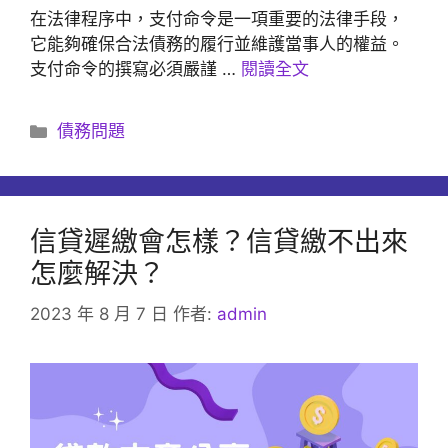
在法律程序中，支付命令是一項重要的法律手段，
它能夠確保合法債務的履行並維護當事人的權益。
支付命令的撰寫必須嚴謹 …
閱讀全文
分
債務問題
類
信貸遲繳會怎樣？信貸繳不出來
怎麼解決？
2023 年 8 月 7 日
作者:
admin