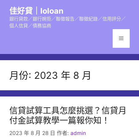
跳
佳好貸｜loloan
至
主
銀行貸款／銀行婉拒／聯徵報告／聯徵紀錄／信用評分／
個人信貸／債務協商
要
內
選
容
單
月份:
2023 年 8 月
信貸試算工具怎麼挑選？信貸月
付金試算教學一篇報你知！
2023 年 8 月 28 日
作者:
admin