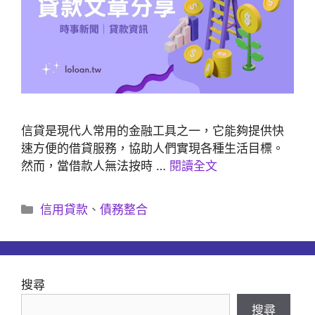
信貸是現代人常用的金融工具之一，它能夠提供快
速方便的借貸服務，協助人們實現各種生活目標。
然而，當借款人無法按時 …
閱讀全文
分
信用貸款
、
債務整合
類
搜尋
搜尋