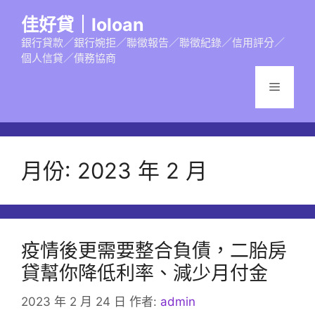
跳
佳好貸｜loloan
至
主
銀行貸款／銀行婉拒／聯徵報告／聯徵紀錄／信用評分／
個人信貸／債務協商
要
內
選
容
單
月份:
2023 年 2 月
疫情後更需要整合負債，二胎房
貸幫你降低利率、減少月付金
2023 年 2 月 24 日
作者:
admin