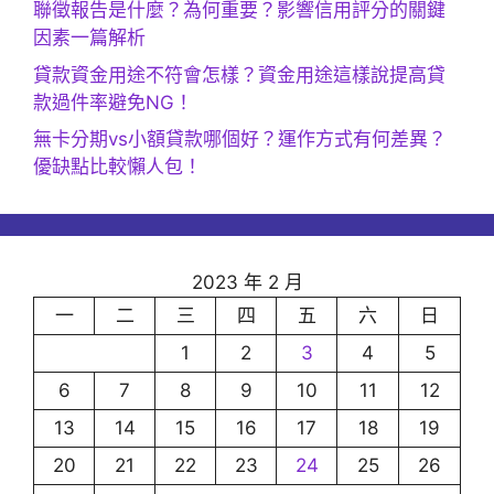
聯徵報告是什麼？為何重要？影響信用評分的關鍵
因素一篇解析
貸款資金用途不符會怎樣？資金用途這樣說提高貸
款過件率避免NG！
無卡分期vs小額貸款哪個好？運作方式有何差異？
優缺點比較懶人包！
2023 年 2 月
一
二
三
四
五
六
日
1
2
3
4
5
6
7
8
9
10
11
12
13
14
15
16
17
18
19
20
21
22
23
24
25
26