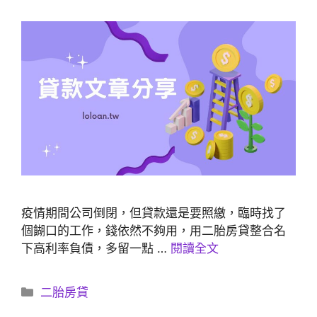
疫情期間公司倒閉，但貸款還是要照繳，臨時找了
個餬口的工作，錢依然不夠用，用二胎房貸整合名
下高利率負債，多留一點 …
閱讀全文
分
二胎房貸
類