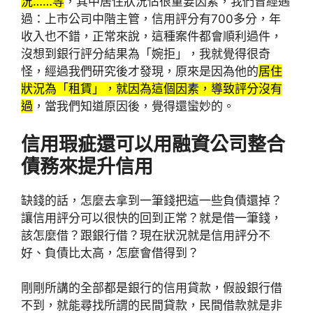
況……等
，其中居住狀況佔很重要因素，我們曾經遇
過：上市公司中階主管，信用評分有700多分，年
收入也不錯，正常來說，這種案件都會順利過件，
沒想到銀行評分結果為「婉拒」，我就覺得很奇
怪，經過我們研究後才發現，原來是因為他的
居住
狀況為「租賃」，就因為這個因素，導致評分沒有
過
，當我們知道原因後，覺得還蠻妙的。
信用瑕疵還可以用融資公司整合
債務來提升信用
缺錢的話，怎麼去拿到一筆錢把這一些負債還掉？
讓信用評分可以很快的回到正常？就是借一筆錢，
該怎麼借？跟銀行借？現在狀況就是信用評分不
好、負債比太高，怎麼會借得到？
剛剛所講的全部都是銀行的信用貸款，假設銀行借
不到，就能尋找所謂的民間貸款，民間借款就是非