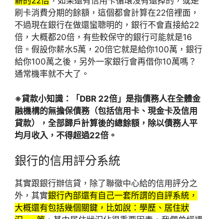
薪的22倍
，如果還有信用卡循環沒有還掉的，或是
刷卡消費分期的餘額，這個都會計算在22倍裡面，
不過現在銀行在做還蠻聰明的，銀行不會直接給22
倍，大概都20倍，有些較保守的銀行可能就是16
倍。假設你薪水5萬，20倍它就是給你100萬，銀行
給你100萬之後，另外一家銀行會再借你10萬嗎？
通常機率就不大了。
※貸款小知識：
「DBR 22倍」是指債務人在全體金
融機構的無擔保債務（包括信用卡、現金卡及信用
貸款），全部歸戶計算後的總餘額，除以債務人平
均月收入，不得超過22倍。
銀行的信用評分系統
其實跟銀行辦信貸，除了聯徵中心給的信用評分之
外，其實
銀行內部還有自己一套所謂的自評系統，
大概還有包括幾個關鍵，比如說：學歷、居住狀