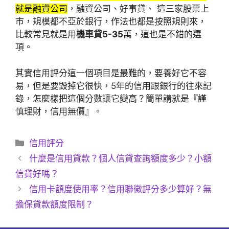
就是融資公司
，融資公司、好事貸、 這三家股票上
市，規模都不亞於銀行，作法也都是按照規則來，
比較常見就是用
機車貸5-35
萬，這也是不錯的選
項。
其實信用評分這一個項目是最難的，要養好它不容
易，但是要毀掉它很快，5年的信用跟銀行的往來記
錄，怎麼樣把這個分數讓它變高？簡單講就是『謹
慎理財，信用無價』。
分
信用評分
類
什麼是信用貸款？個人信貸查詢額度多少？小額
信貸好嗎？
信用卡額度使用率？信用聯徵評分多少算好？無
擔保貸款額度限制？