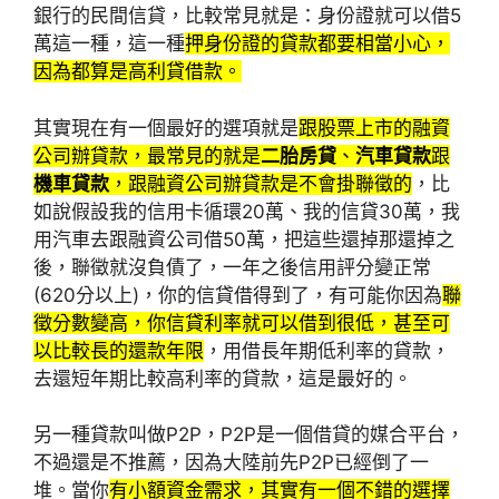
銀行的民間信貸，比較常見就是：身份證就可以借5
萬這一種，這一種
押身份證的貸款都要相當小心，
因為都算是高利貸借款。
其實現在有一個最好的選項就是
跟股票上市的融資
公司辦貸款，最常見的就是
二胎房貸
、
汽車貸款
跟
機車貸款
，跟融資公司辦貸款是不會掛聯徵的
，比
如說假設我的信用卡循環20萬、我的信貸30萬，我
用汽車去跟融資公司借50萬，把這些還掉那還掉之
後，聯徵就沒負債了，一年之後信用評分變正常
(620分以上)，你的信貸借得到了，有可能你因為
聯
徵分數變高，你信貸利率就可以借到很低，甚至可
以比較長的還款年限
，用借長年期低利率的貸款，
去還短年期比較高利率的貸款，這是最好的。
另一種貸款叫做P2P，P2P是一個借貸的媒合平台，
不過還是不推薦，因為大陸前先P2P已經倒了一
堆。當你
有小額資金需求，其實有一個不錯的選擇