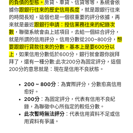
的負債的型態。
房貸、車貸、信貸等等，系統會依
據你
跟銀行往來的歷史信用長度
，就是跟銀行往來
的時間長短，這個也是一個很重要的評分依據，再
來就是最近
跟銀行申請：授信業務往來的紀錄次
數
，聯徵系統會由上述項目，去給一個綜合評分，
就是所謂的信用評分。信用分數從200~800分，
想
要跟銀行貸款往來的分數，基本上是要600分以
上
，如果信用分數低於600分，銀行就會跟你說拜
拜了，還有一種分數:此次200分為固定評分，這個
200分的意思就是：現在是信用不良狀態。
200 ~ 800分
：為實際評分，分數愈高信用
愈好。
200分
：為固定評分，代表有信用不良紀
錄，為聯徵中心所指定的較低分數。
此次暫時無法評分
：代表信用資料不足或信
用資料有爭議。