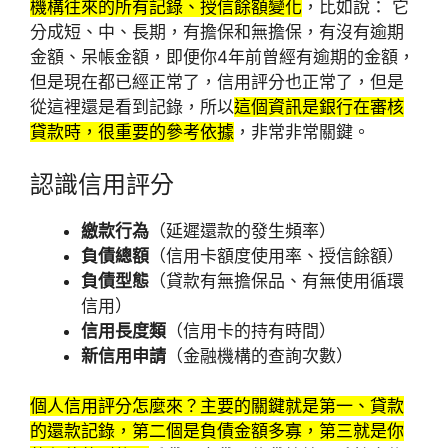
機構往來的所有記錄、授信餘額變化
，比如說： 它
分成短、中、長期，有擔保和無擔保，有沒有逾期
金額、呆帳金額，即便你4年前曾經有逾期的金額，
但是現在都已經正常了，信用評分也正常了，但是
從這裡還是看到記錄，所以
這個資訊是銀行在審核
貸款時，很重要的參考依據
，非常非常關鍵。
認識信用評分
繳款行為
（延遲還款的發生頻率）
負債總額
（信用卡額度使用率、授信餘額）
負債型態
（貸款有無擔保品、有無使用循環
信用）
信用長度類
（信用卡的持有時間）
新信用申請
（金融機構的查詢次數）
個人信用評分怎麼來？主要的關鍵就是第一、貸款
的還款記錄，第二個是負債金額多寡，第三就是你