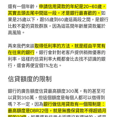
還有一個年齡，
申請信用貸款的年紀是20~60歲，
其實去頭去尾中間這一段，才是銀行最喜歡的。
如
果是25歲以下，跟55歲到60歲這兩段之間，是銀行
比較不愛的貸款群族，因為這區間年齡層貸款屬於
高風險。
再來我們來談
取得低利率的方法，就是經由平常有
在往來的銀行
，銀行會針對老客戶提供稍微優惠的
利率，這樣的信貸利率大概都會比去找不認識的銀
行，還會再便宜個1%左右。
信貸額度的限制
銀行的廣告額度信貸最高額度300萬，有的甚至可
以貸到350萬，但這個額度是每個人都可以借得到
嗎？不一定，因為
銀行做信用貸款有一個限制是：
最高額度是DBR22倍，就是無擔保貸款不得超過月