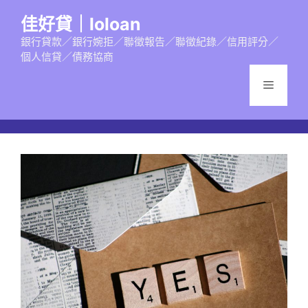
跳
佳好貸｜loloan
至
主
銀行貸款／銀行婉拒／聯徵報告／聯徵紀錄／信用評分／
個人信貸／債務協商
要
內
選
容
單