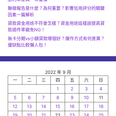
聯徵報告是什麼？為何重要？影響信用評分的關鍵
因素一篇解析
貸款資金用途不符會怎樣？資金用途這樣說提高貸
款過件率避免NG！
無卡分期vs小額貸款哪個好？運作方式有何差異？
優缺點比較懶人包！
2022 年 9 月
一
二
三
四
五
六
日
1
2
3
4
5
6
7
8
9
10
11
12
13
14
15
16
17
18
19
20
21
22
23
24
25