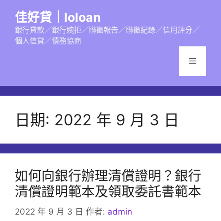
跳
佳好貸｜loloan
至
主
銀行貸款／銀行婉拒／聯徵報告／聯徵紀錄／信用評分／
個人信貸／債務協商
要
內
選
容
單
日期:
2022 年 9 月 3 日
如何向銀行辦理清償證明？銀行
清償證明範本及領取委託書範本
2022 年 9 月 3 日
作者:
admin