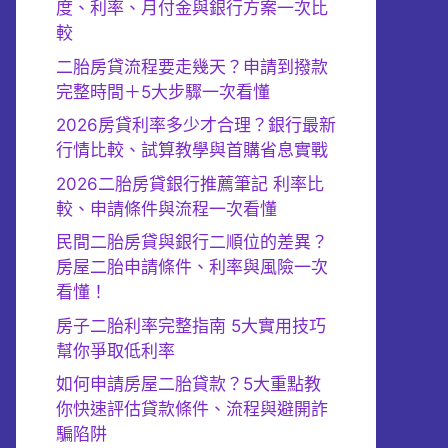
度、利率、月付金與銀行方案一次比
較
二胎房貸流程要走幾天？申請到撥款
完整時間＋5大步驟一次看懂
2026房貸利率多少才合理？銀行最新
行情比較、試算教學與首購省息實戰
2026二胎房貸銀行推薦筆記 利率比
較、申請條件與流程一次看懂
民間二胎房貸與銀行二順位的差異？
房屋二胎申請條件、利率與風險一次
看懂！
房子二胎利率完整指南 5大實用技巧
幫你爭取低利率
如何申請房屋二胎貸款？5大重點教
你快速評估貸款條件、流程與避開詐
騙陷阱