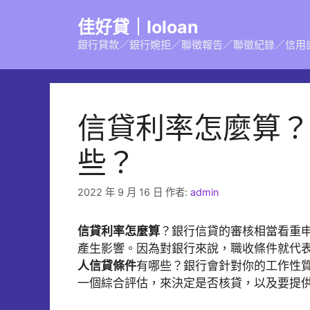
跳
佳好貸｜loloan
至
主
銀行貸款／銀行婉拒／聯徵報告／聯徵紀錄／信用
要
內
容
信貸利率怎麼算？
些？
2022 年 9 月 16 日
作者:
admin
信貸利率怎麼算
？銀行信貸的審核相當看重
產生影響。因為對銀行來說，職收條件就代
人信貸條件
有哪些？銀行會針對你的工作性
一個綜合評估，來決定是否核貸，以及要提