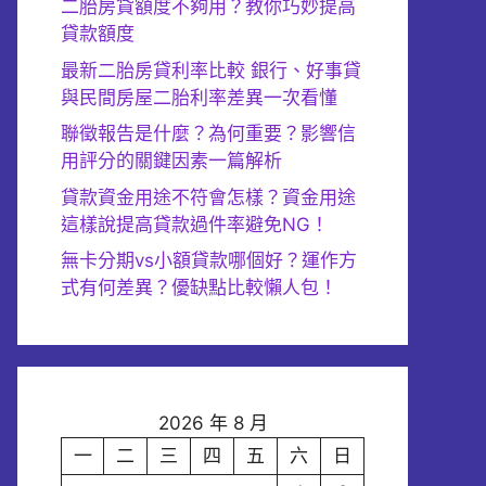
二胎房貸額度不夠用？教你巧妙提高
貸款額度
最新二胎房貸利率比較 銀行、好事貸
與民間房屋二胎利率差異一次看懂
聯徵報告是什麼？為何重要？影響信
用評分的關鍵因素一篇解析
貸款資金用途不符會怎樣？資金用途
這樣說提高貸款過件率避免NG！
無卡分期vs小額貸款哪個好？運作方
式有何差異？優缺點比較懶人包！
2026 年 8 月
一
二
三
四
五
六
日