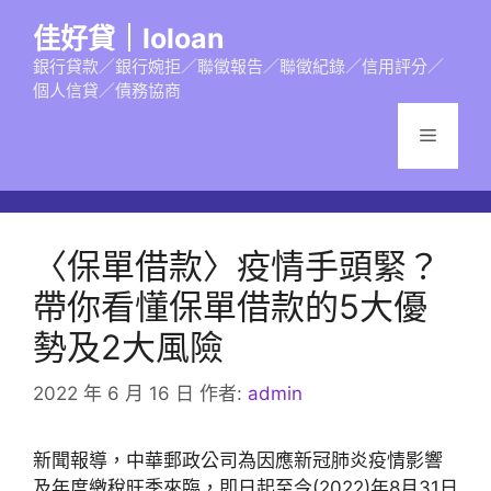
跳
佳好貸｜loloan
至
主
銀行貸款／銀行婉拒／聯徵報告／聯徵紀錄／信用評分／
個人信貸／債務協商
要
內
選
容
單
〈保單借款〉疫情手頭緊？
帶你看懂保單借款的5大優
勢及2大風險
2022 年 6 月 16 日
作者:
admin
新聞報導，中華郵政公司為因應新冠肺炎疫情影響
及年度繳稅旺季來臨，即日起至今(2022)年8月31日