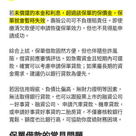
若
未償還的本金和利息，超過該保單的保價金，保
單就會暫時失效
，壽險公司可不負理賠責任。即使
繳清欠款便可申請恢復保單效力，但也不見得能申
請成功。
綜合上述，保單借款固然方便，但也伴隨些許風
險，借貸前應審慎評估。如急需資金且短期內可還
款，確實可以考慮申請保單貸款；如果屬長期的資
金需求，建議仍以銀行貸款為優先。
若因信用瑕疵、負債比偏高、無財力證明等因素，
無法取得銀行貸款，也可以跟股票上市的融資公司
－好事貸、融資公司、 申請汽車貸款、機車貸款，
或申請好事貸好事貸的二胎房貸，不僅審核較銀行
寬鬆、額度也比銀行高，可協助你度過財務困境。
保單借款的常見問題