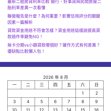
最新二胎房貸利率比較 銀行、好事貸與民間房屋二
胎利率差異一次看懂
聯徵報告是什麼？為何重要？影響信用評分的關鍵
因素一篇解析
貸款資金用途不符會怎樣？資金用途這樣說提高貸
款過件率避免NG！
無卡分期vs小額貸款哪個好？運作方式有何差異？
優缺點比較懶人包！
2026 年 8 月
一
二
三
四
五
六
日
1
2
3
4
5
6
7
8
9
10
11
12
13
14
15
16