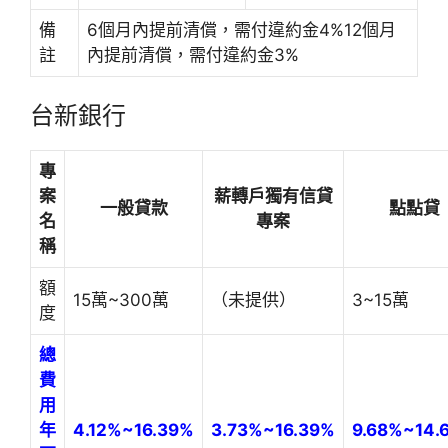
備
6個月內提前清償，需付違約金4%12個月
註
內提前清償，需付違約金3%
台新銀行
專
案
薪轉戶獨有信貸
一般貸款
點點貸
名
專案
稱
額
15萬~300萬
（未提供）
3~15萬
度
總
費
用
年
4.12%~16.39%
3.73%~16.39%
9.68%~14.