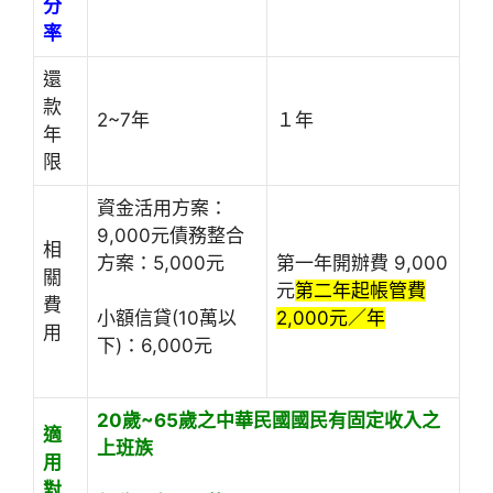
分
率
還
款
2~7年
１年
年
限
資金活用方案：
9,000元債務整合
相
方案：5,000元
第一年開辦費 9,000
關
元
第二年起帳管費
費
2,000元／年
小額信貸(10萬以
用
下)：6,000元
20歲~65歲之中華民國國民
有固定收入之
適
上班族
用
對