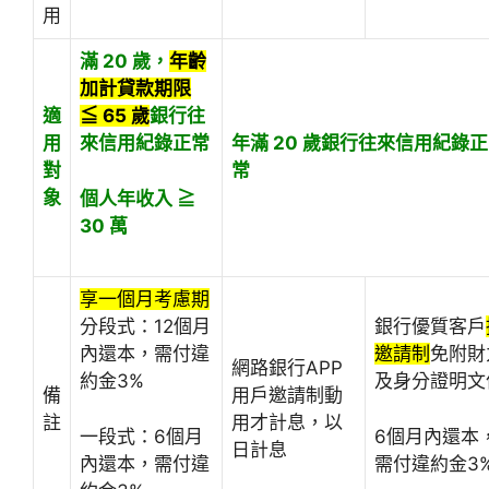
用
滿 20 歲，
年齡
加計貸款期限
適
≦ 65 歲
銀行往
用
來信用紀錄正常
年滿 20 歲
銀行往來信用紀錄正
對
常
象
個人年收入 ≧
30 萬
享一個月考慮期
分段式：12個月
銀行優質客戶
內還本，需付違
邀請制
免附財
網路銀行APP
約金3%
及身分證明文
備
用戶邀請制動
註
用才計息，以
一段式：6個月
6個月內還本
日計息
內還本，需付違
需付違約金3