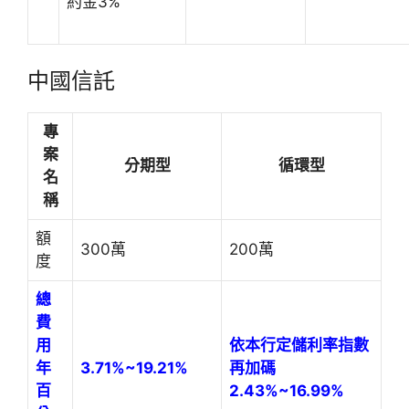
約金3%
中國信託
專
案
分期型
循環型
名
稱
額
300萬
200萬
度
總
費
用
依本行定儲利率指數
年
3.71%~19.21%
再加碼
百
2.43%~16.99%