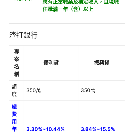
應有正當職業及穩定收入，且現職
任職滿一年（含）以上
渣打銀行
專
案
優利貸
振興貸
名
稱
額
350萬
350萬
度
總
費
用
年
3.30%~10.44%
3.84%~15.5%