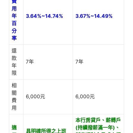
費
用
年
3.64%~14.74%
3.67%~14.49%
百
分
率
還
款
7年
7年
年
限
相
關
6,000元
6,000元
費
用
本行房貸戶、薪轉戶
適
(持續撥薪滿一年)、
具明確所得之上班