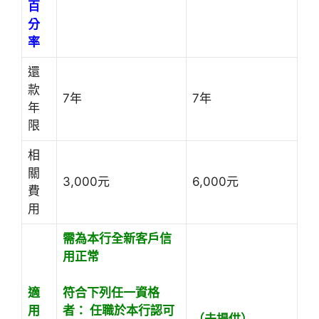
百
分
率
還
款
7年
7年
年
限
相
關
3,000元
6,000元
費
用
需為本行全新客戶
信
用正常
符合下列任一資格
適
者： 任職於本行認可
用