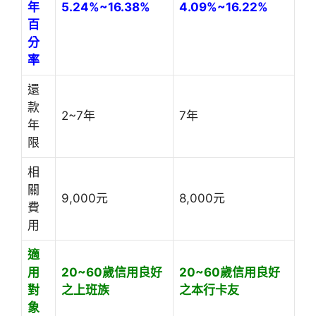
年
5.24%~16.38%
4.09%~16.22%
百
分
率
還
款
2~7年
7年
年
限
相
關
9,000元
8,000元
費
用
適
用
20~60歲信用良好
20~60歲信用良好
對
之上班族
之本行卡友
象