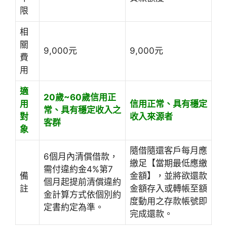
限
相
關
9,000元
9,000元
費
用
適
20歲~60歲
信用正
用
信用正常、具有穩定
常、具有穩定收入之
對
收入來源者
客群
象
隨借隨還客戶每月應
6個月內清償借款，
繳足【當期最低應繳
需付違約金4%第7
備
金額】，並將欲還款
個月起提前清償違約
註
金額存入或轉帳至額
金計算方式依個別約
度動用之存款帳號即
定書約定為準。
完成還款。