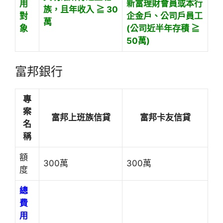
用
新富理財會員或本行
族，且年收入 ≧ 30
對
企金戶、公司戶員工
萬
象
(公司近半年存積 ≧
50萬)
富邦銀行
專
案
富邦上班族信貸
富邦卡友信貸
名
稱
額
300萬
300萬
度
總
費
用