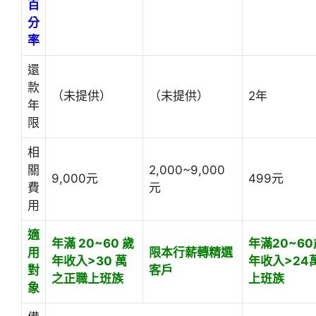
百
分
率
還
款
（未提供）
（未提供）
2年
年
限
相
關
2,000~9,000
9,000元
499元
費
元
用
適
年滿 20~60 歲
年滿20~60
用
限本行薪轉精選
年收入>30 萬
年收入>24
對
客戶
之正職上班族
上班族
象