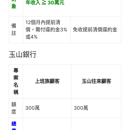
年收入 ≧ 30萬元
象
12個月內提前清
備
償，需付違約金3%
免收提前清償違約金
註
或4%
玉山銀行
專
案
上班族顧客
玉山往來顧客
名
稱
額
300萬
300萬
度
總