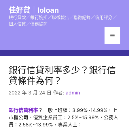
跳
佳好貸｜loloan
至
主
銀行貸款／銀行婉拒／聯徵報告／聯徵紀錄／信用評分／
個人信貸／債務協商
要
內
選
容
單
銀行信貸利率多少？銀行信
貸條件為何？
2022 年 3 月 24 日
作者:
admin
銀行信貸利率
？一般上班族：3.99%~14.99%，上
市櫃公司、優質企業員工：2.5%~15.99%，公務人
員：2.58%~13.99%，專業人士：