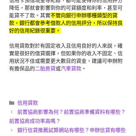
信用卡預借現金等紀錄，都可能使得你的信用評分
降低，那就會影響到你的可貸額度和利率，甚至可
能貸不了款。其實
不管向銀行申辦哪種類型的貸
款，銀行都會參考借款人的信用評分，所以保持良
好的信用紀錄很重要。
信用貸款對於有固定收入且信用良好的人來說，確
實是很好的借貸選擇，但如果你的收入不固定、信
用狀況不佳或需要更大數目的資金，建議可申辦附
有擔保品的
二胎房貸
或
汽車貸款
。
分
信用貸款
類
前置協商影響為何？前置協商準備資料有哪些？
前置協商成功率高嗎？
銀行信貸推薦試算網站有哪些？申辦信貸有哪些