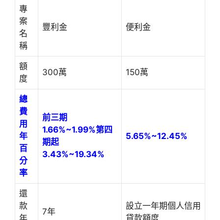
專
案
豐利金
便利金
名
稱
額
300萬
150萬
度
總
費
前三期
用
1.66%~1.99%
第四
年
5.65%~12.45%
期起
百
3.43%~19.34%
分
率
還
款
設立一年期個人信用
7年
年
貸款額度