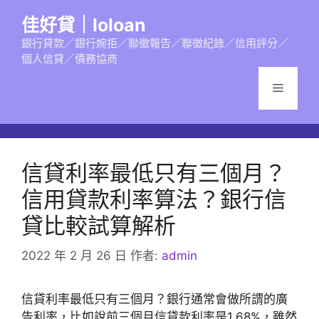
跳
佳好貸｜loloan
至
主
銀行貸款／銀行婉拒／聯徵報告／聯徵紀錄／信用評分／
個人信貸／債務協商
要
內
選
容
單
信貸利率最低只有三個月？
信用貸款利率算法？銀行信
貸比較試算解析
2022 年 2 月 26 日
作者:
admin
信貸利率最低只有三個月？銀行通常會做所謂的廣
告利率，比如說前三個月信貸款利率是1.68%，雖然