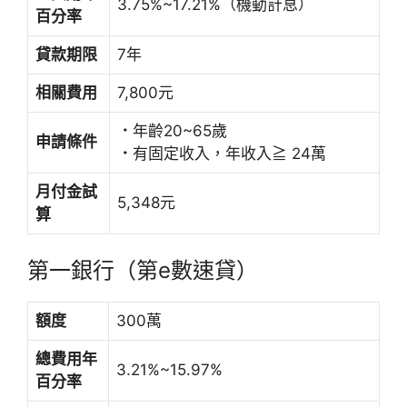
3.75%~17.21%（機動計息）
百分率
貸款期限
7年
相關費用
7,800元
．
年齡20~65歲
申請條件
．
有固定收入，年收入≧ 24萬
月付金試
5,348元
算
第一銀行（第e數速貸）
額度
300萬
總費用年
3.21%~15.97%
百分率