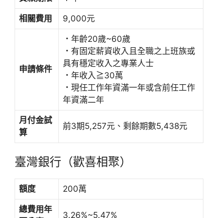
相關費用
9,000元
．
年齡20歲~60歲
．
有固定薪資收入且全職之上班族或
具有穩定收入之專業人士
申請條件
．
年收入≧30萬
．
現任工作年資滿一年或含前任工作
年資滿二年
月付金試
前3期5,257元、剩餘期數5,438元
算
臺灣銀行（歡喜相聚）
額度
200萬
總費用年
3.26%~5.47%