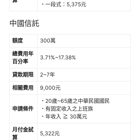
算
．
一段式：5,375元
中國信託
額度
300萬
總費用年
3.71%~17.38%
百分率
貸款期限
2~7年
相關費用
9,000元
．
20歲~65歲之中華民國國民
申請條件
．
有固定收入之上班族
．
年收入 ≧ 30萬元
月付金試
5,322元
算