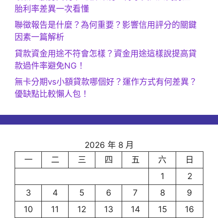
胎利率差異一次看懂
聯徵報告是什麼？為何重要？影響信用評分的關鍵
因素一篇解析
貸款資金用途不符會怎樣？資金用途這樣說提高貸
款過件率避免NG！
無卡分期vs小額貸款哪個好？運作方式有何差異？
優缺點比較懶人包！
2026 年 8 月
一
二
三
四
五
六
日
1
2
3
4
5
6
7
8
9
10
11
12
13
14
15
16