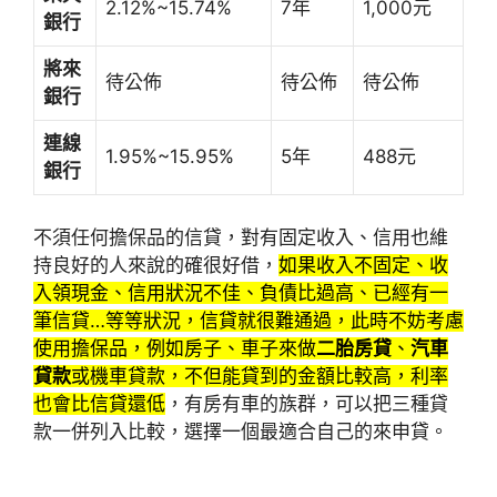
2.12%~15.74%
7年
1,000元
銀行
將來
待公佈
待公佈
待公佈
銀行
連線
1.95%~15.95%
5年
488元
銀行
不須任何擔保品的信貸，對有固定收入、信用也維
持良好的人來說的確很好借，
如果收入不固定、收
入領現金、信用狀況不佳、負債比過高、已經有一
筆信貸…等等狀況，信貸就很難通過，此時不妨考慮
使用擔保品，例如房子、車子來做
二胎房貸
、
汽車
貸款
或機車貸款，不但能貸到的金額比較高，利率
也會比信貸還低
，有房有車的族群，可以把三種貸
款一併列入比較，選擇一個最適合自己的來申貸。