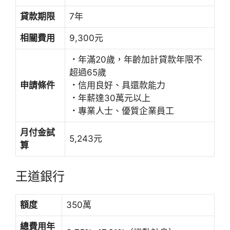
貸款期限
7年
相關費用
9,300元
．
年滿20歲，年齡加計貸款年限不
超過65歲
申請條件
．
信用良好、具還款能力
．
年薪達30萬元以上
．
專業人士、優質企業員工
月付金試
5,243元
算
王道銀行
額度
350萬
總費用年