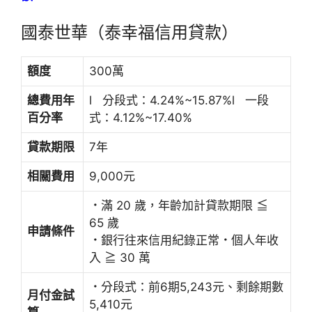
國泰世華（泰幸福信用貸款）
額度
300萬
總費用年
l 分段式：4.24%~15.87%l 一段
百分率
式：4.12%~17.40%
貸款期限
7年
相關費用
9,000元
．
滿 20 歲，年齡加計貸款期限 ≦
65 歲
申請條件
．
銀行往來信用紀錄正常
．
個人年收
入 ≧ 30 萬
．
分段式：前6期5,243元、剩餘期數
月付金試
5,410元