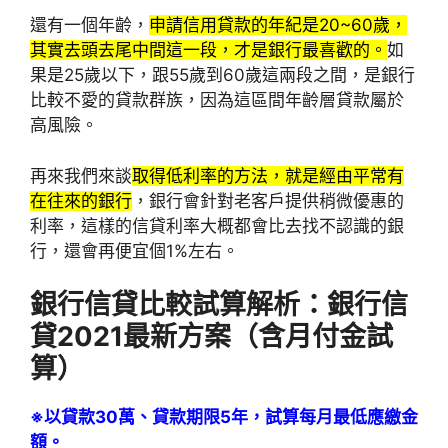
還有一個年齡，
申請信用貸款的年紀是20~60歲，
其實去頭去尾中間這一段，才是銀行最喜歡的。
如
果是25歲以下，跟55歲到60歲這兩段之間，是銀行
比較不愛的貸款群族，因為這區間年齡層貸款屬於
高風險。
再來我們來談
取得低利率的方法，就是經由平常有
在往來的銀行
，銀行會針對老客戶提供稍微優惠的
利率，這樣的信貸利率大概都會比去找不認識的銀
行，還會再便宜個1%左右。
銀行信貸比較試算解析：
銀行信
貸2021最新方案（含月付金試
算）
※以貸款30萬、貸款期限5年，試算每月最低應繳金
額。