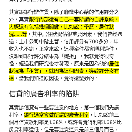
其實跟銀行辦信貸，除了聯徵中心給的信用評分之
外，其實
銀行內部還有自己一套所謂的自評系統，
大概還有包括幾個關鍵，比如說：學歷、居住狀
況……等
，其中居住狀況佔很重要因素，我們曾經遇
過：上市公司中階主管，信用評分有700多分，年
收入也不錯，正常來說，這種案件都會順利過件，
沒想到銀行評分結果為「婉拒」，我就覺得很奇
怪，經過我們研究後才發現，原來是因為他的
居住
狀況為「租賃」，就因為這個因素，導致評分沒有
過
，當我們知道原因後，覺得還蠻妙的。
信貸的
廣告利率的陷阱
其實辦
信貸
有一些要注意的地方，第一個我們先講
利率，
銀行通常會做所謂的廣告利率
，比如說前三
個月信貸款利率是1.68%，或許會覺得利率1.68%比
房貸利率還低，但是要注意這只是前三個月而已，