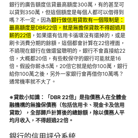
銀行的廣告額度信貸最高額度300萬，有的甚至可
以貸到350萬，但這個額度是每個人都可以借得到
嗎？不一定，因為
銀行做信用貸款有一個限制是：
最高額度是DBR22倍，就是無擔保貸款不得超過月
薪的22倍
，如果還有信用卡循環沒有還掉的，或是
刷卡消費分期的餘額，這個都會計算在22倍裡面，
不過現在銀行在做還蠻聰明的，銀行不會直接給22
倍，大概都20倍，有些較保守的銀行可能就是16
倍。假設你薪水5萬，20倍它就是給你100萬，銀行
給你100萬之後，另外一家銀行會再借你10萬嗎？
通常機率就不大了。
※貸款小知識：
「DBR 22倍」是指債務人在全體金
融機構的無擔保債務（包括信用卡、現金卡及信用
貸款），全部歸戶計算後的總餘額，除以債務人平
均月收入，不得超過22倍。
銀行的信用評分系統