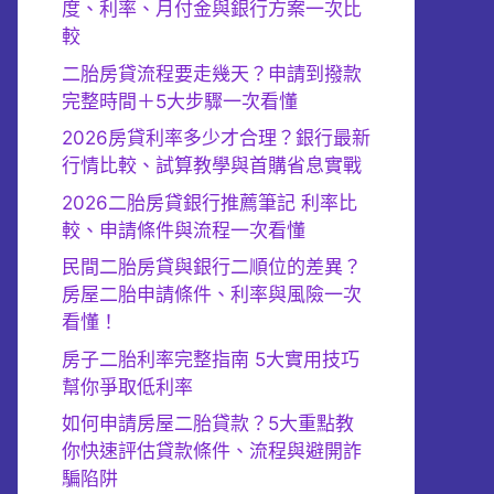
度、利率、月付金與銀行方案一次比
較
二胎房貸流程要走幾天？申請到撥款
完整時間＋5大步驟一次看懂
2026房貸利率多少才合理？銀行最新
行情比較、試算教學與首購省息實戰
2026二胎房貸銀行推薦筆記 利率比
較、申請條件與流程一次看懂
民間二胎房貸與銀行二順位的差異？
房屋二胎申請條件、利率與風險一次
看懂！
房子二胎利率完整指南 5大實用技巧
幫你爭取低利率
如何申請房屋二胎貸款？5大重點教
你快速評估貸款條件、流程與避開詐
騙陷阱