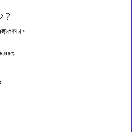
少？
而有所不同。
.99%
？