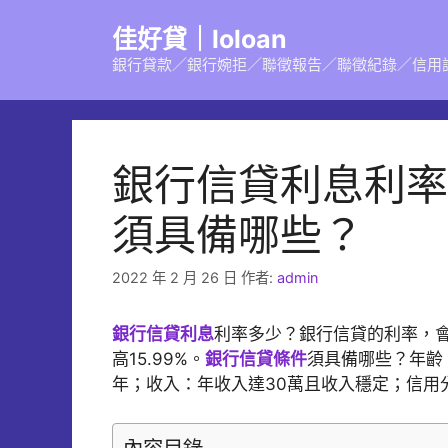
跳
佳好貸｜loloan
至
主
銀行貸款／銀行婉拒／聯徵報告／聯徵紀錄／信用
要
內
容
銀行信貸利息利率
須具備哪些？
2022 年 2 月 26 日
作者:
admin
銀行信貸利息
利率多少？銀行信貸的利率，會
高15.99%。
銀行信貸條件
須具備哪些？年齡：
年；收入：年收入達30萬且收入穩定；信用