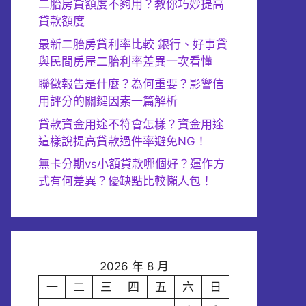
二胎房貸額度不夠用？教你巧妙提高
貸款額度
最新二胎房貸利率比較 銀行、好事貸
與民間房屋二胎利率差異一次看懂
聯徵報告是什麼？為何重要？影響信
用評分的關鍵因素一篇解析
貸款資金用途不符會怎樣？資金用途
這樣說提高貸款過件率避免NG！
無卡分期vs小額貸款哪個好？運作方
式有何差異？優缺點比較懶人包！
2026 年 8 月
一
二
三
四
五
六
日