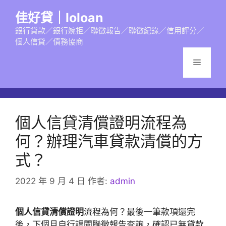
跳
佳好貸｜loloan
至
主
銀行貸款／銀行婉拒／聯徵報告／聯徵紀錄／信用評分／
個人信貸／債務協商
要
內
選
容
單
個人信貸清償證明流程為
何？辦理汽車貸款清償的方
式？
2022 年 9 月 4 日
作者:
admin
個人信貸清償證明
流程為何？最後一筆款項還完
後，下個月自行調閱聯徵報告查詢，確認已無貸款